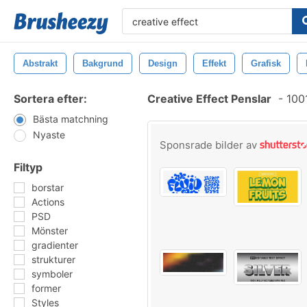
Abstrakt
Bakgrund
Design
Effekt
Grafisk
Sortera efter:
Creative Effect Penslar
-
1001
Bästa matchning
Nyaste
Sponsrade bilder av
Filtyp
borstar
Actions
PSD
Mönster
gradienter
strukturer
symboler
former
Styles