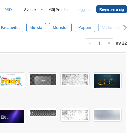
Registrera sig
PSD
Svenska
Välj Premium
Logga in
Kreativitet
Borsta
Mönster
Papper
Vattenfärg
av 22
1