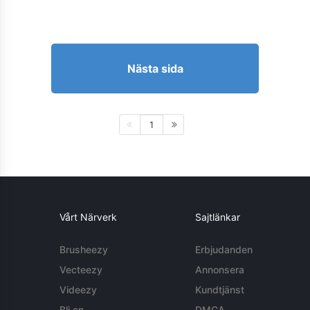
Nästa sida
1
Vårt Närverk
Sajtlänkar
Brusheezy
Erbjudanden
Vecteezy
Annonsera
Videezy
Kundtjänst
Bli en
DMCA