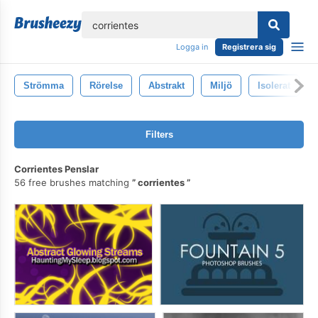
lose
Logga in
Registrera sig
Strömma
Rörelse
Abstrakt
Miljö
Isolerat
Filters
Corrientes Penslar
56 free brushes matching
corrientes