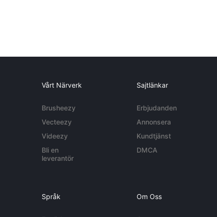
Vårt Närverk
Sajtlänkar
Brusheezy
Erbjudanden
Vecteezy
Annonsera
Videezy
Kundtjänst
Bli en
DMCA
leverantör
Språk
Om Oss