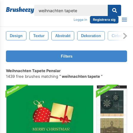
lose
Logga in
Registrera sig
Design
Textur
Abstrakt
Dekoration
Cirkel
Filters
Weihnachten Tapete Penslar
1439 free brushes matching
weihnachten tapete