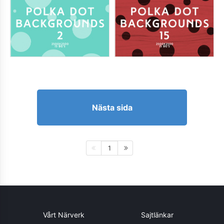
Nästa sida
1
Vårt Närverk
Sajtlänkar