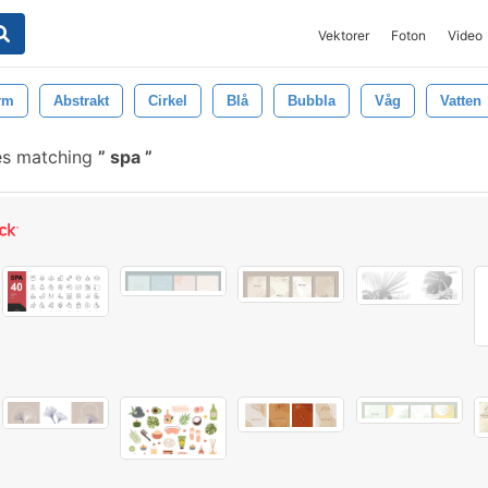
Vektorer
Foton
Video
rm
Abstrakt
Cirkel
Blå
Bubbla
Våg
Vatten
es matching
spa