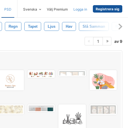
Registrera sig
PSD
Svenska
Välj Premium
Logga in
Regn
Tapet
Ljus
Hav
Slå Samman
Rena
av 9
1