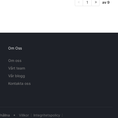
av 9
1
Om Oss
Om oss
Vårt team
Vår blogg
Kontakta oss
•
hållna
Villkor
Integritetspolicy