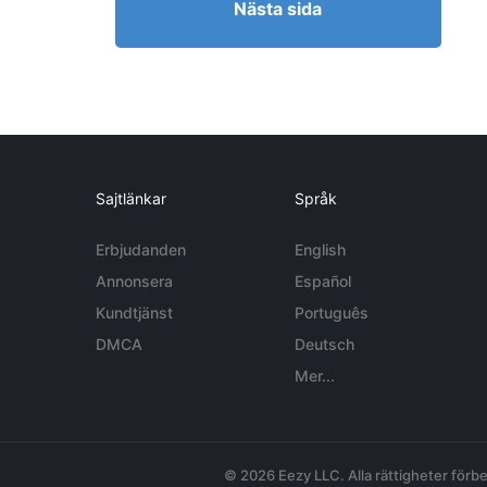
Nästa sida
Sajtlänkar
Språk
Erbjudanden
English
Annonsera
Español
Kundtjänst
Português
DMCA
Deutsch
Mer...
© 2026 Eezy LLC. Alla rättigheter förbe