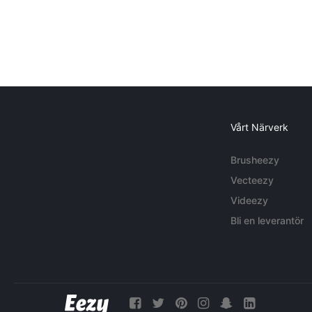
Vårt Närverk
Brusheezy
Vecteezy
Videezy
Bli en leverantör