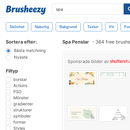
Skönhet
Naturlig
Bakgrund
Textur
Vit
Fo
Sortera efter:
Spa Penslar
-
384 free brush
Bästa matchning
Nyaste
Sponsrade bilder av
Filtyp
borstar
Actions
PSD
Mönster
gradienter
strukturer
symboler
former
Styles