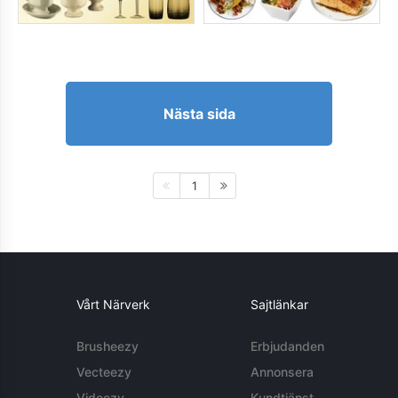
Nästa sida
1
Vårt Närverk
Sajtlänkar
Brusheezy
Erbjudanden
Vecteezy
Annonsera
Videezy
Kundtjänst