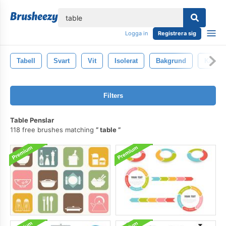
lose
Logga in
Registrera sig
Tabell
Svart
Vit
Isolerat
Bakgrund
Kaffe
Filters
Table Penslar
118 free brushes matching
table