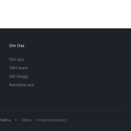
Om Oss
Om oss
Vårt team
Vår blogg
Kontakta oss
•
hållna
Villkor
Integritetspolicy