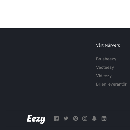
Vårt Närverk
Brusheezy
Vecteezy
Videezy
Bli en leverantör