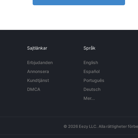
Sajtlänkar
Språk
Erbjudanden
English
Annonsera
Español
Kundtjänst
Português
DMCA
Deutsch
Mer...
© 2026 Eezy LLC. Alla rättigheter förbe