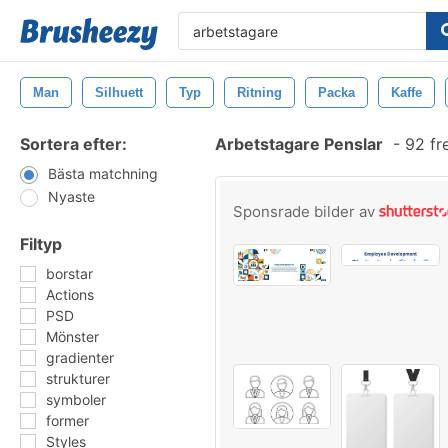
Man
Silhuett
Typ
Ritning
Packa
Kaffe
Sortera efter:
Arbetstagare Penslar
-
92 fr
Bästa matchning
Nyaste
Sponsrade bilder av
Filtyp
borstar
Actions
PSD
Mönster
gradienter
strukturer
symboler
former
Styles