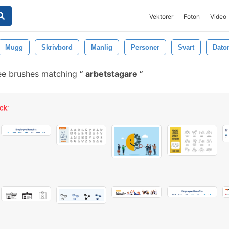
Vektorer
Foton
Video
Mugg
Skrivbord
Manlig
Personer
Svart
Dato
ee brushes matching
arbetstagare