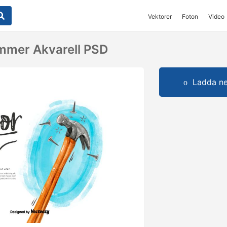
Vektorer
Foton
Video
mmer Akvarell PSD
Ladda ner