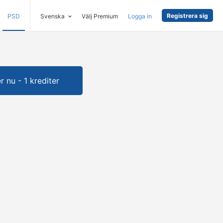
Registrera sig
PSD
Svenska
Välj Premium
Logga in
 nu - 1 krediter