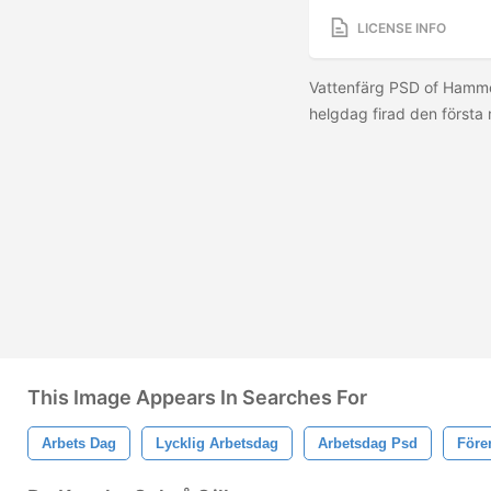
LICENSE INFO
Vattenfärg PSD of Hammer
helgdag firad den först
This Image Appears In Searches For
Arbets Dag
Lycklig Arbetsdag
Arbetsdag Psd
Före