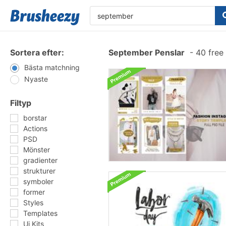
Sortera efter:
September Penslar
-
40 free
Bästa matchning
Nyaste
Filtyp
borstar
Actions
PSD
Mönster
gradienter
strukturer
symboler
former
Styles
Templates
Ui Kits