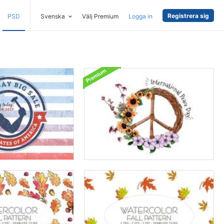
Registrera sig
PSD
Svenska
Välj Premium
Logga in