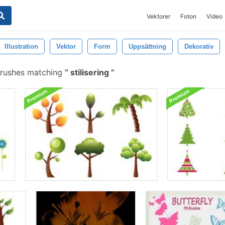
Vektorer
Foton
Video
Illustration
Vektor
Form
Uppsättning
Dekorativ
brushes matching
stilisering