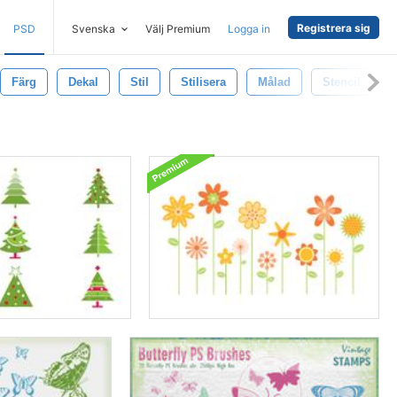
Registrera sig
PSD
Svenska
Välj Premium
Logga in
Färg
Dekal
Stil
Stilisera
Målad
Stencil