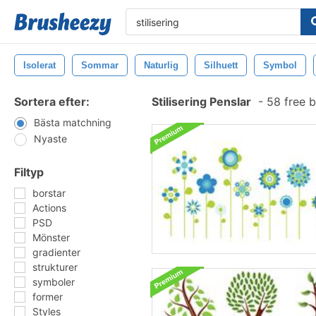
Isolerat
Sommar
Naturlig
Silhuett
Symbol
Sortera efter:
Stilisering Penslar
-
58 free 
Bästa matchning
Nyaste
Filtyp
borstar
Actions
PSD
Mönster
gradienter
strukturer
symboler
former
Styles