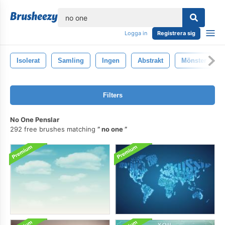
lose
Logga in
Registrera sig
Isolerat
Samling
Ingen
Abstrakt
Mönster
Filters
No One Penslar
292 free brushes matching
no one