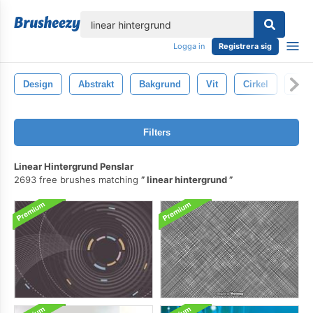
lose
Logga in
Registrera sig
Design
Abstrakt
Bakgrund
Vit
Cirkel
Text
Filters
Linear Hintergrund Penslar
2693 free brushes matching
linear hintergrund