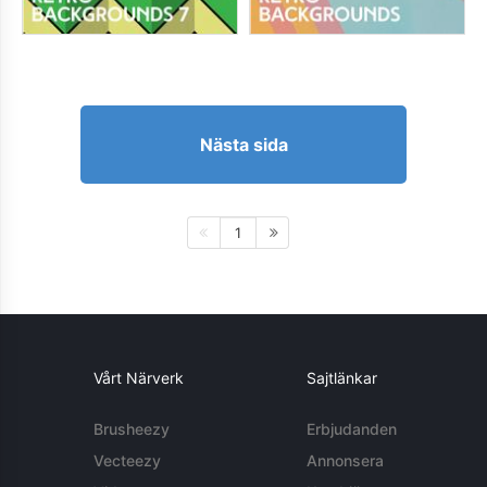
Nästa sida
1
Vårt Närverk
Sajtlänkar
Brusheezy
Erbjudanden
Vecteezy
Annonsera