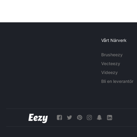
Vårt Närverk
Brusheezy
Vecteezy
Videezy
Bli en leverantör