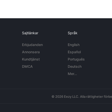
Sajtlänkar
Språk
Erbjudanden
English
Annonsera
Español
Kundtjänst
Português
DMCA
Deutsch
Mer...
© 2026 Eezy LLC. Alla rättigheter förbe