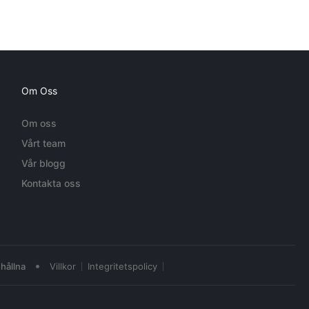
Om Oss
Om oss
Vårt team
Vår blogg
Kontakta oss
•
hållna
Villkor
Integritetspolicy