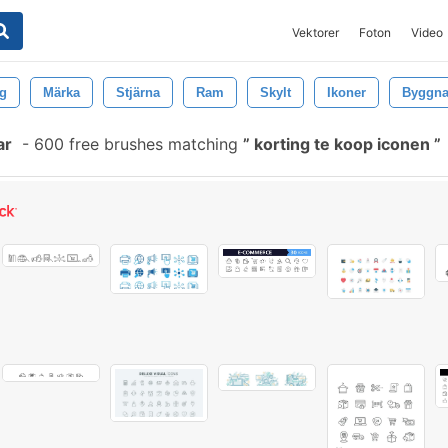
Vektorer
Foton
Video
ng
Märka
Stjärna
Ram
Skylt
Ikoner
Byggn
ar
-
600 free brushes matching
korting te koop iconen