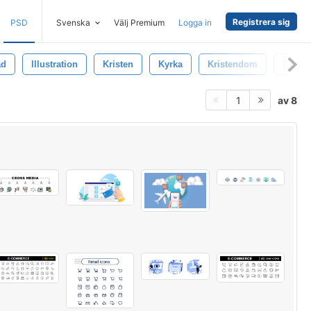
Registrera sig
PSD
Svenska
Välj Premium
Logga in
ad
Illustration
Kristen
Kyrka
Kristendom
Korsa
av 8
1