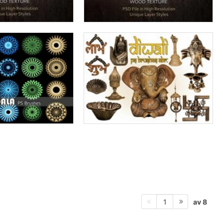
av 8
1