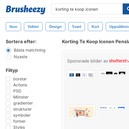
Ikon
Vektor
Design
Svart
Kort
Uppsättni
Sortera efter:
Korting Te Koop Iconen Pensl
Bästa matchning
Nyaste
Sponsrade bilder av
Filtyp
borstar
Actions
PSD
Mönster
gradienter
strukturer
symboler
former
Styles