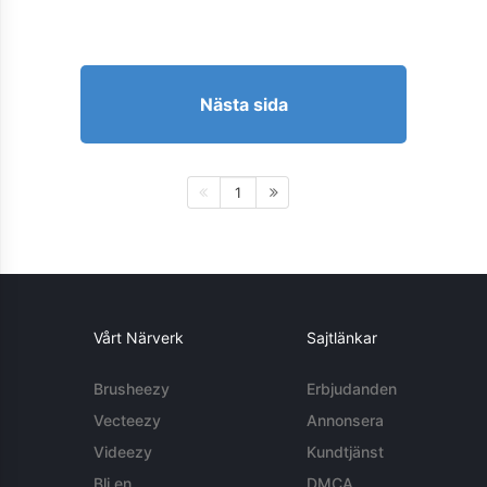
Nästa sida
1
Vårt Närverk
Sajtlänkar
Brusheezy
Erbjudanden
Vecteezy
Annonsera
Videezy
Kundtjänst
Bli en
DMCA