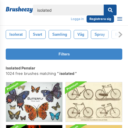
lose
Logga in
Registrera sig
Isolerat
Svart
Samling
Våg
Spray
Bakgru
Filters
Isolated Penslar
1024 free brushes matching
isolated