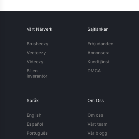
Vårt Närverk
Sajtlänkar
Brusheezy
Erbjudanden
Vecteezy
Annonsera
Videezy
Kundtjänst
Bli en
DMCA
leverantör
Språk
Om Oss
English
Om oss
Español
Vårt team
Português
Vår blogg