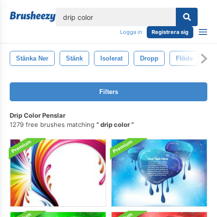
lose
Logga in
Registrera sig
Stänka Ner
Stänk
Isolerat
Dropp
Flöde
Vå
Filters
Drip Color Penslar
1279 free brushes matching
drip color