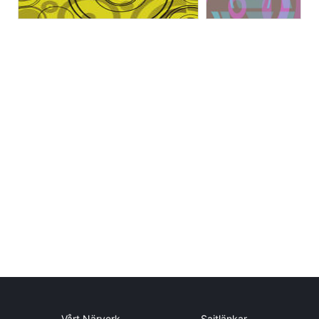
Vårt Närverk
Sajtlänkar