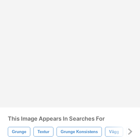
This Image Appears In Searches For
Grunge
Textur
Grunge Konsistens
Vägg
Grun