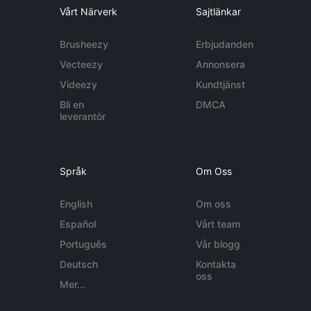
Vårt Närverk
Sajtlänkar
Brusheezy
Erbjudanden
Vecteezy
Annonsera
Videezy
Kundtjänst
Bli en
DMCA
leverantör
Språk
Om Oss
English
Om oss
Español
Vårt team
Português
Vår blogg
Deutsch
Kontakta
oss
Mer...