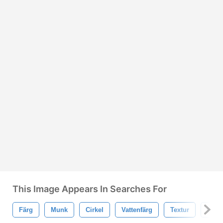
This Image Appears In Searches For
Färg
Munk
Cirkel
Vattenfärg
Textur
Grun