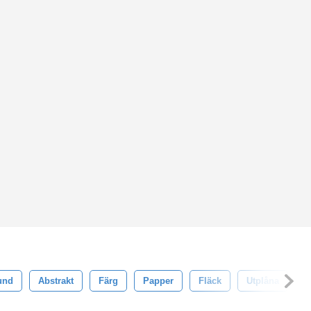
und
Abstrakt
Färg
Papper
Fläck
Utplåna
K