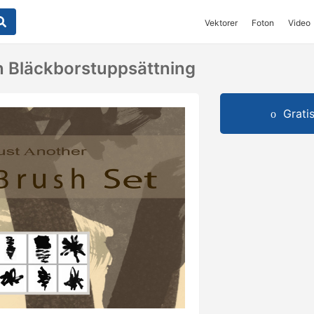
Vektorer
Foton
Video
 Bläckborstuppsättning
Grati