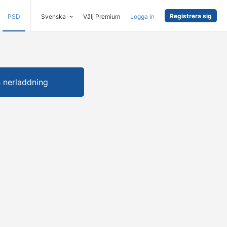
Registrera sig
PSD
Svenska
Välj Premium
Logga in
s nerladdning