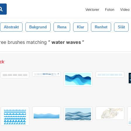
Vektorer
Foton
Video
Abstrakt
Bakgrund
Rena
Klar
Renhet
Slät
ree brushes matching
water waves