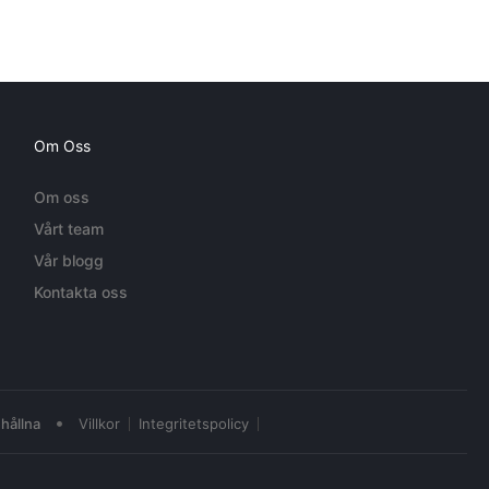
Om Oss
Om oss
Vårt team
Vår blogg
Kontakta oss
•
hållna
Villkor
Integritetspolicy