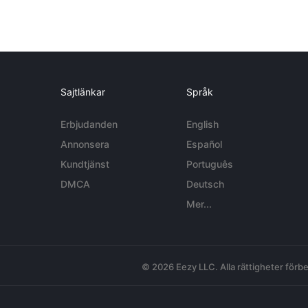
Sajtlänkar
Språk
Erbjudanden
English
Annonsera
Español
Kundtjänst
Português
DMCA
Deutsch
Mer...
© 2026 Eezy LLC. Alla rättigheter förbe