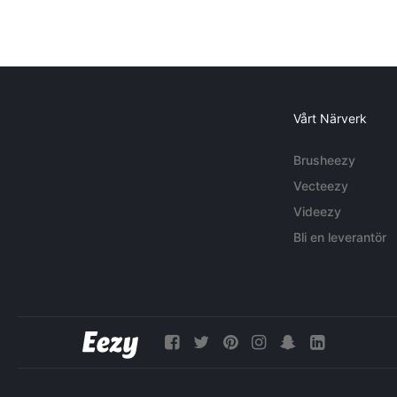
Vårt Närverk
Brusheezy
Vecteezy
Videezy
Bli en leverantör