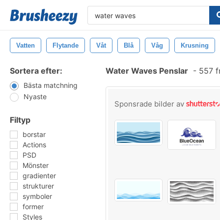
Vatten
Flytande
Våt
Blå
Våg
Krusning
Sortera efter:
Water Waves Penslar
-
557 f
Bästa matchning
Nyaste
Sponsrade bilder av
Filtyp
borstar
Actions
PSD
Mönster
gradienter
strukturer
symboler
former
Styles