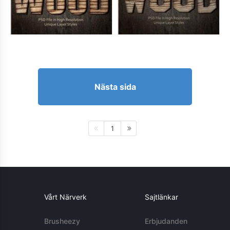
Nästa sida
1
Vårt Närverk
Sajtlänkar
Brusheezy
Erbjudanden