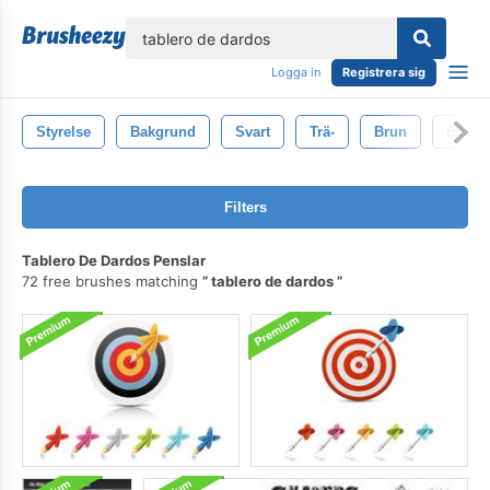
lose
Logga in
Registrera sig
Styrelse
Bakgrund
Svart
Trä-
Brun
Bulle
Filters
Tablero De Dardos Penslar
72 free brushes matching
tablero de dardos