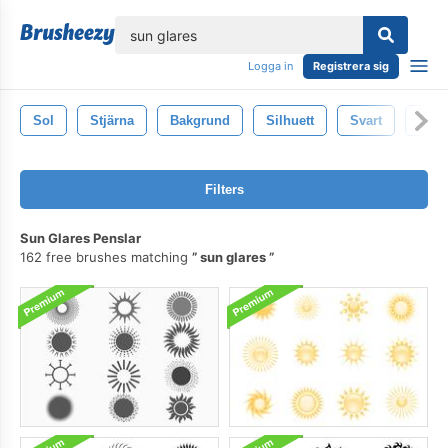
lose
Logga in
Registrera sig
Sol
Stjärna
Bakgrund
Silhuett
Svart
Sym
Filters
Sun Glares Penslar
162 free brushes matching
sun glares