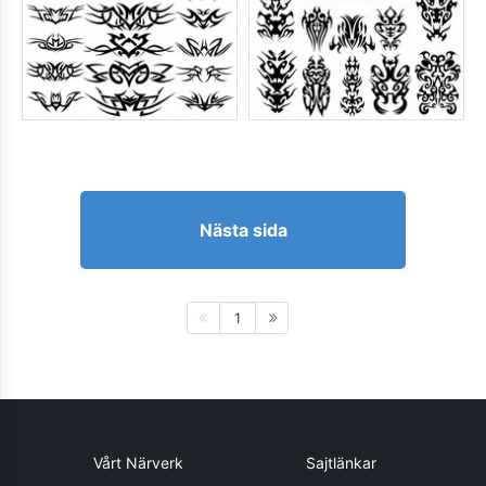
Nästa sida
1
Vårt Närverk
Sajtlänkar