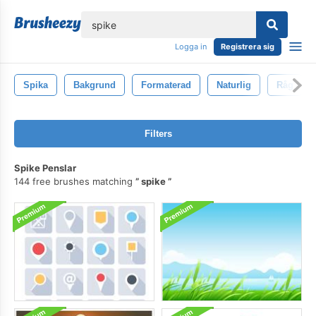
lose
Logga in
Registrera sig
Spika
Bakgrund
Formaterad
Naturlig
Råg
Filters
Spike Penslar
144 free brushes matching
spike