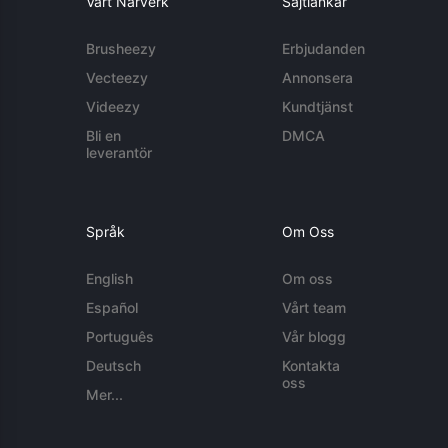
Vårt Närverk
Sajtlänkar
Brusheezy
Erbjudanden
Vecteezy
Annonsera
Videezy
Kundtjänst
Bli en
DMCA
leverantör
Språk
Om Oss
English
Om oss
Español
Vårt team
Português
Vår blogg
Deutsch
Kontakta
oss
Mer...