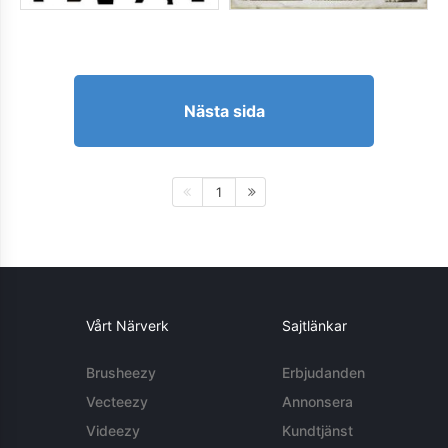
Nästa sida
1
Vårt Närverk
Sajtlänkar
Brusheezy
Erbjudanden
Vecteezy
Annonsera
Videezy
Kundtjänst