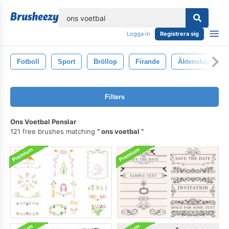
lose
Logga in
Registrera sig
Fotboll
Sport
Bröllop
Firande
Äktenskap
Filters
Ons Voetbal Penslar
121 free brushes matching
ons voetbal