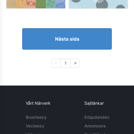
Nästa sida
1
Vårt Närverk
Sajtlänkar
Brusheezy
Erbjudanden
Vecteezy
Annonsera