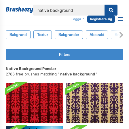
lose
Logga in
Registrera sig
Bakgrund
Textur
Bakgrunder
Abstrakt
Brun
Filters
Native Background Penslar
2786 free brushes matching
native background