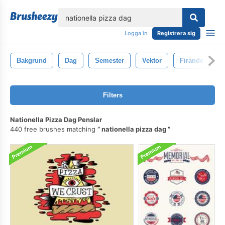
lose
Logga in
Registrera sig
Bakgrund
Dag
Semester
Vektor
Firande
Filters
Nationella Pizza Dag Penslar
440 free brushes matching
nationella pizza dag