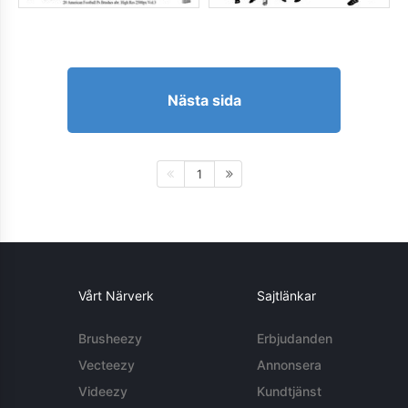
Nästa sida
1
Vårt Närverk
Sajtlänkar
Brusheezy
Erbjudanden
Vecteezy
Annonsera
Videezy
Kundtjänst