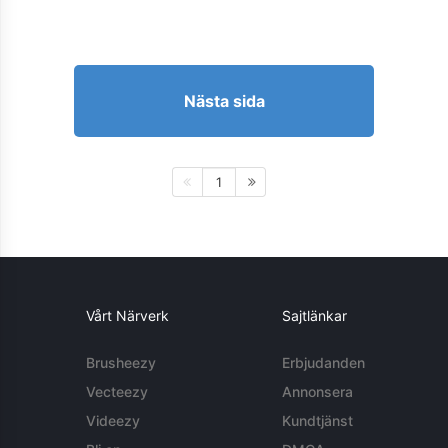
Nästa sida
1
Vårt Närverk
Sajtlänkar
Brusheezy
Erbjudanden
Vecteezy
Annonsera
Videezy
Kundtjänst