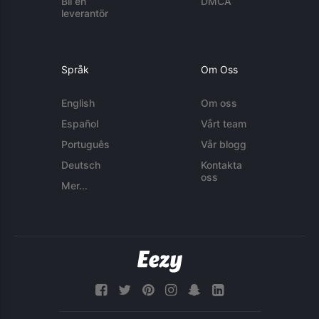
Bli en
DMCA
leverantör
Språk
Om Oss
English
Om oss
Español
Vårt team
Português
Vår blogg
Deutsch
Kontakta
oss
Mer...