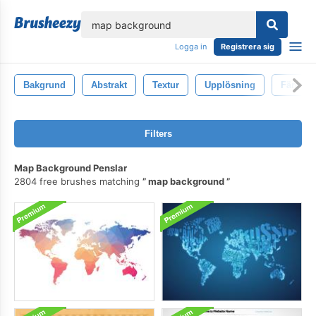
lose
Logga in
Registrera sig
Bakgrund
Abstrakt
Textur
Upplösning
Färg
Filters
Map Background Penslar
2804 free brushes matching
map background