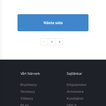
Nästa sida
1
Vårt Närverk
Sajtlänkar
Brusheezy
Erbjudanden
Vecteezy
Annonsera
Videezy
Kundtjänst
Bli en
DMCA