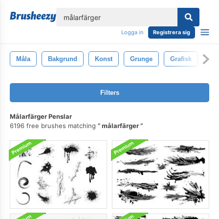
lose
Logga in
Registrera sig
Måla
Bakgrund
Konst
Grunge
Grafisk
Abs
Filters
Målarfärger Penslar
6196 free brushes matching
målarfärger