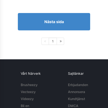
Nästa sida
1
Vårt Närverk
Sajtlänkar
Brusheezy
Erbjudanden
Vecteezy
Annonsera
Videezy
Kundtjänst
Bli en
DMCA