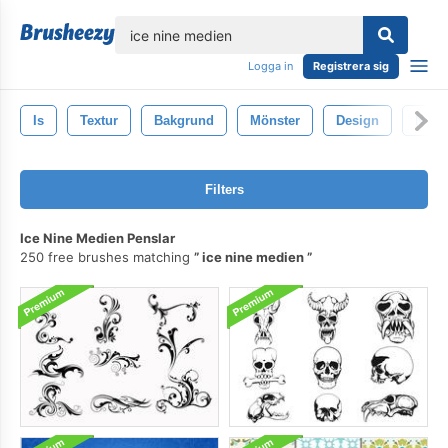
lose
Logga in
Registrera sig
Is
Textur
Bakgrund
Mönster
Design
Natur
Filters
Ice Nine Medien Penslar
250 free brushes matching
ice nine medien