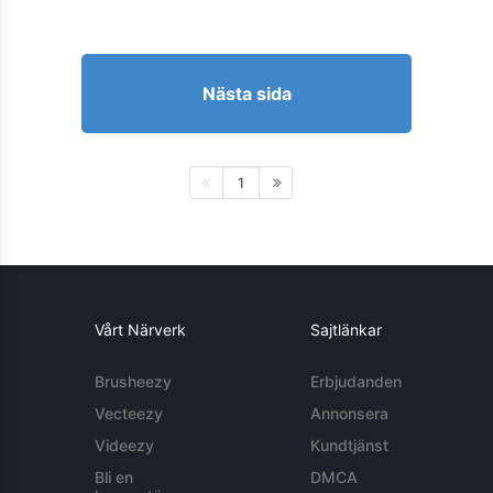
Nästa sida
1
Vårt Närverk
Sajtlänkar
Brusheezy
Erbjudanden
Vecteezy
Annonsera
Videezy
Kundtjänst
Bli en
DMCA