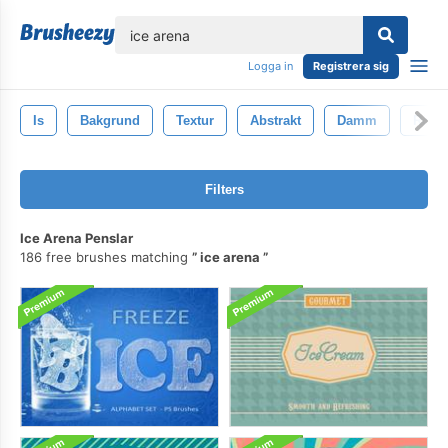
lose
Logga in
Registrera sig
Is
Bakgrund
Textur
Abstrakt
Damm
Rörel
Filters
Ice Arena Penslar
186 free brushes matching
ice arena