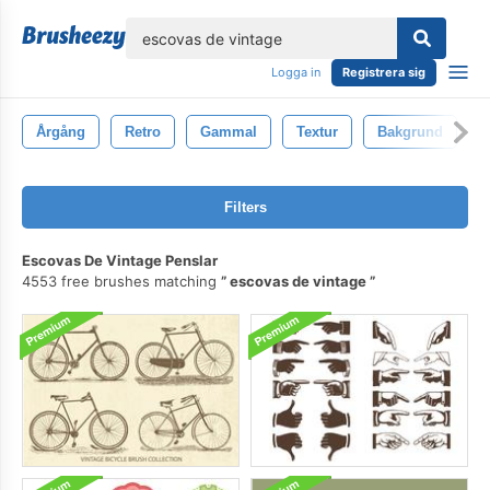
lose
Logga in
Registrera sig
Årgång
Retro
Gammal
Textur
Bakgrund
Filters
Escovas De Vintage Penslar
4553 free brushes matching
escovas de vintage