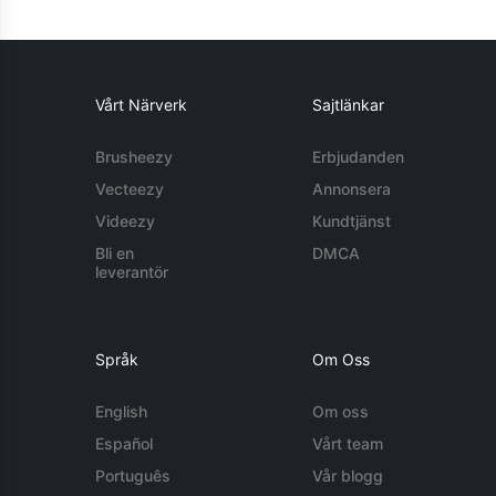
Vårt Närverk
Sajtlänkar
Brusheezy
Erbjudanden
Vecteezy
Annonsera
Videezy
Kundtjänst
Bli en
DMCA
leverantör
Språk
Om Oss
English
Om oss
Español
Vårt team
Português
Vår blogg