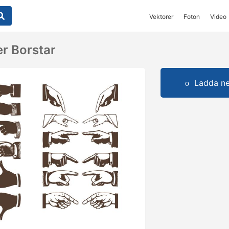
Vektorer
Foton
Video
r Borstar
Ladda ner