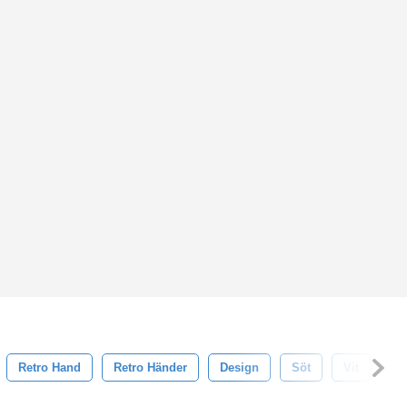
Retro Hand
Retro Händer
Design
Söt
Vit
Ri