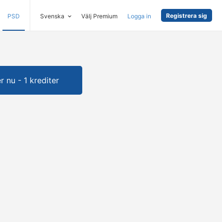
Registrera sig
PSD
Svenska
Välj Premium
Logga in
 nu - 1 krediter