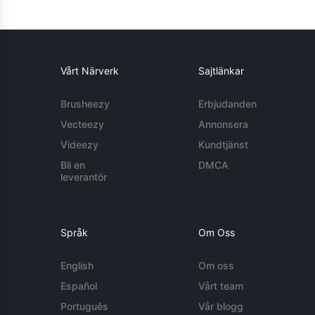
Vårt Närverk
Sajtlänkar
Brusheezy
Erbjudanden
Vecteezy
Annonsera
Videezy
Kundtjänst
Bli en
DMCA
leverantör
Språk
Om Oss
English
Om oss
Español
Vårt team
Português
Vår blogg