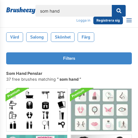
lose
Logga in
Registrera sig
Vård
Salong
Skönhet
Färg
Filters
Som Hand Penslar
37 free brushes matching
som hand