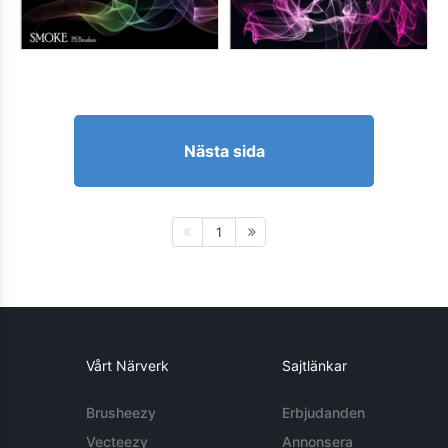
Nästa sida
1
Vårt Närverk
Sajtlänkar
Brusheezy
Erbjudanden
Vecteezy
Annonsera