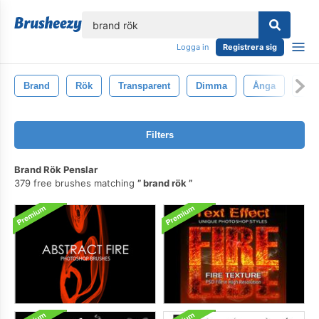
lose
Logga in
Registrera sig
Brand
Rök
Transparent
Dimma
Ånga
Slät
Filters
Brand Rök Penslar
379 free brushes matching
brand rök