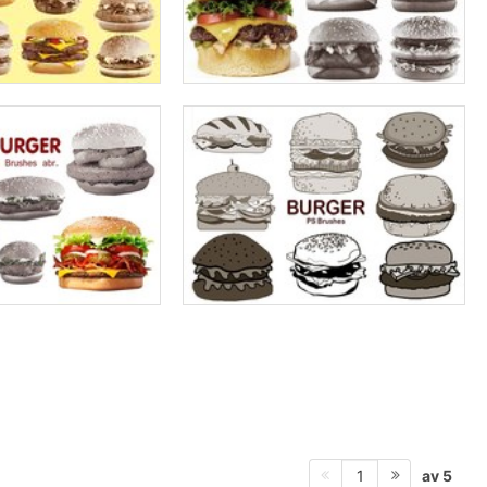
av 5
1