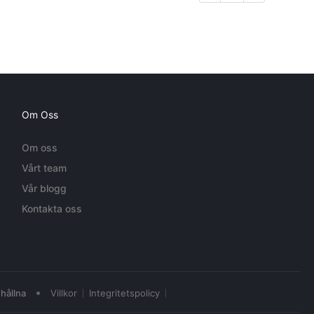
Om Oss
Om oss
Vårt team
Vår blogg
Kontakta oss
•
hållna
Villkor
Integritetspolicy