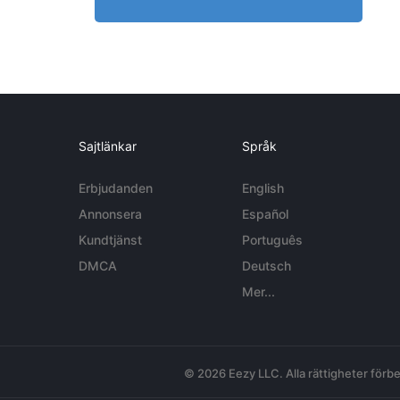
Sajtlänkar
Språk
Erbjudanden
English
Annonsera
Español
Kundtjänst
Português
DMCA
Deutsch
Mer...
© 2026 Eezy LLC. Alla rättigheter förbe