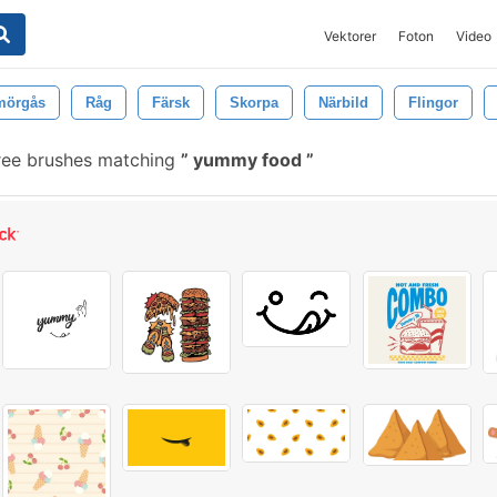
Vektorer
Foton
Video
mörgås
Råg
Färsk
Skorpa
Närbild
Flingor
ree brushes matching
yummy food