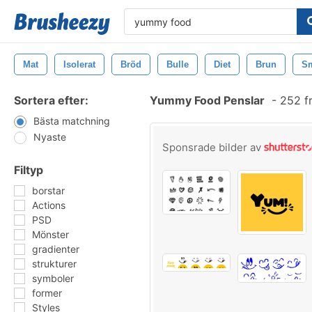
Mat
Isolerat
Bröd
Bulle
Diet
Brun
S
Sortera efter:
Yummy Food Penslar
-
252 f
Bästa matchning
Nyaste
Sponsrade bilder av
Filtyp
borstar
Actions
PSD
Mönster
gradienter
strukturer
symboler
former
Styles