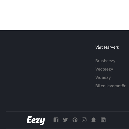
Vårt Närverk
Brusheezy
Vecteezy
Videezy
Bli en leverantör