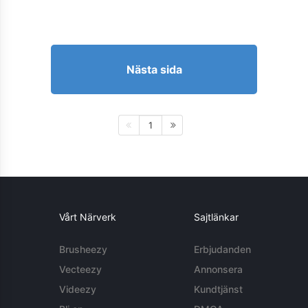
Nästa sida
1
Vårt Närverk
Sajtlänkar
Brusheezy
Erbjudanden
Vecteezy
Annonsera
Videezy
Kundtjänst