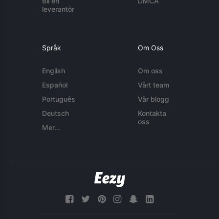
Bli en
DMCA
leverantör
Språk
Om Oss
English
Om oss
Español
Vårt team
Português
Vår blogg
Deutsch
Kontakta
oss
Mer...