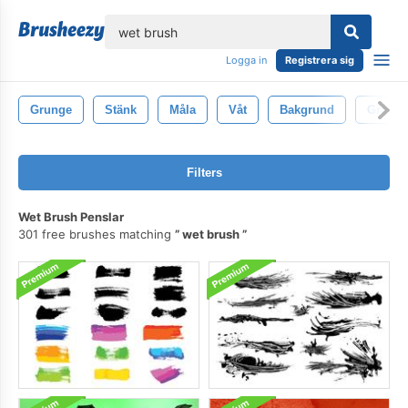
lose
Logga in
Registrera sig
Grunge
Stänk
Måla
Våt
Bakgrund
Grafisk
Filters
Wet Brush Penslar
301 free brushes matching
wet brush