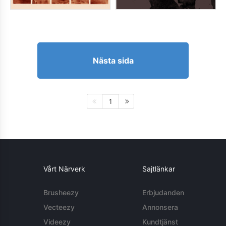
Nästa sida
1
Vårt Närverk
Sajtlänkar
Brusheezy
Erbjudanden
Vecteezy
Annonsera
Videezy
Kundtjänst