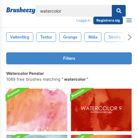
lose
Logga in
Registrera sig
Vattenfärg
Textur
Grunge
Måla
Stroke
St
Filters
Watercolor Penslar
1089 free brushes matching
watercolor