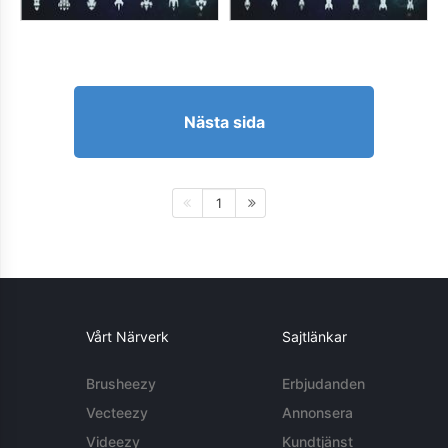
Nästa sida
1
Vårt Närverk
Sajtlänkar
Brusheezy
Erbjudanden
Vecteezy
Annonsera
Videezy
Kundtjänst