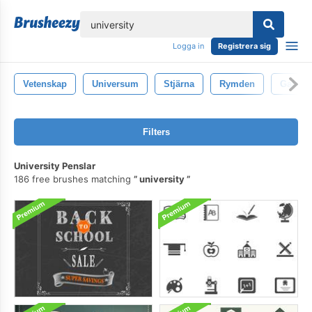
lose
Logga in
Registrera sig
Vetenskap
Universum
Stjärna
Rymden
Galax
Filters
University Penslar
186 free brushes matching
university