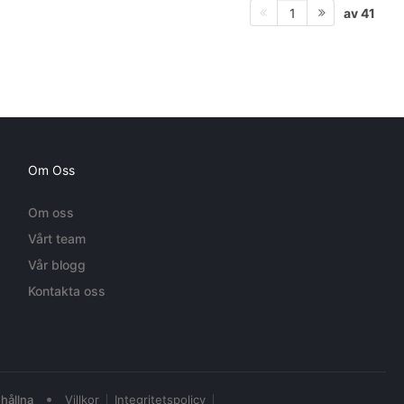
av 41
1
Om Oss
Om oss
Vårt team
Vår blogg
Kontakta oss
•
hållna
Villkor
Integritetspolicy