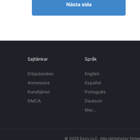
Nästa sida
Sajtlänkar
Språk
Erbjudanden
English
Annonsera
Español
Kundtjänst
Português
DMCA
Deutsch
Mer...
© 2026 Eezy LLC. Alla rättigheter förbe