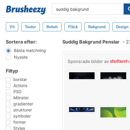
Vit
Textur
Bokeh
Fläck
Bakgrund
Design
Sortera efter:
Suddig Bakgrund Penslar
-
27
Bästa matchning
Nyaste
Sponsrade bilder av
Filtyp
borstar
Actions
PSD
Mönster
gradienter
strukturer
symboler
former
Styles