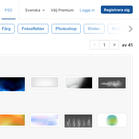
Registrera sig
PSD
Svenska
Välj Premium
Logga in
Färg
Fotoeffekter
Photoshop
Vinter-
Röd
Tape
av 41
1