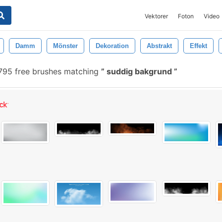
Vektorer
Foton
Video
Damm
Mönster
Dekoration
Abstrakt
Effekt
95 free brushes matching
suddig bakgrund