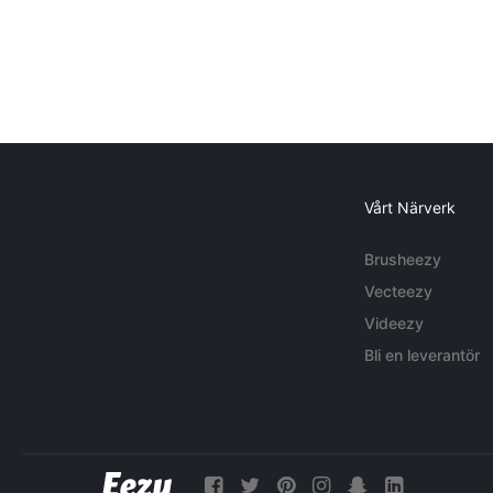
Vårt Närverk
Brusheezy
Vecteezy
Videezy
Bli en leverantör