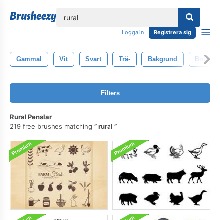
lose
Logga in
Registrera sig
Gammal
Vit
Svart
Trä-
Bakgrund
Brun
Filters
Rural Penslar
219 free brushes matching
rural