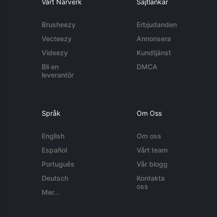
Vårt Närverk
Sajtlänkar
Brusheezy
Erbjudanden
Vecteezy
Annonsera
Videezy
Kundtjänst
Bli en
DMCA
leverantör
Språk
Om Oss
English
Om oss
Español
Vårt team
Português
Vår blogg
Deutsch
Kontakta
oss
Mer...