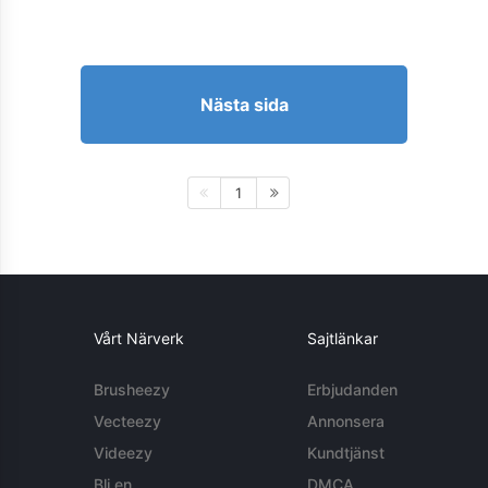
Nästa sida
1
Vårt Närverk
Sajtlänkar
Brusheezy
Erbjudanden
Vecteezy
Annonsera
Videezy
Kundtjänst
Bli en
DMCA