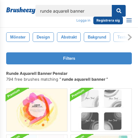
lose
Logga in
Registrera sig
Mönster
Design
Abstrakt
Bakgrund
Textur
Filters
Runde Aquarell Banner Penslar
794 free brushes matching
runde aquarell banner