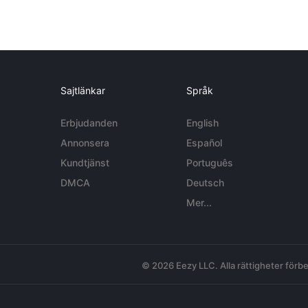
Sajtlänkar
Språk
Erbjudanden
English
Annonsera
Español
Kundtjänst
Português
DMCA
Deutsch
Mer...
© 2026 Eezy LLC. Alla rättigheter förbe