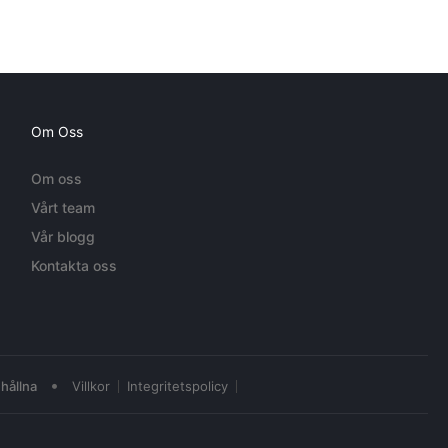
Om Oss
Om oss
Vårt team
Vår blogg
Kontakta oss
•
hållna
Villkor
Integritetspolicy