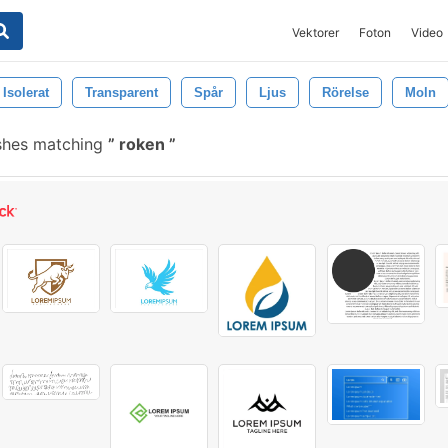
Vektorer
Foton
Video
Isolerat
Transparent
Spår
Ljus
Rörelse
Moln
shes matching
roken