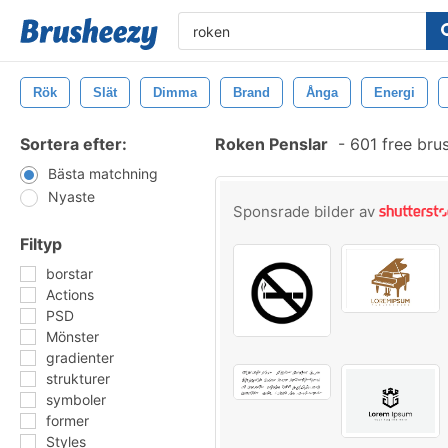
Rök
Slät
Dimma
Brand
Ånga
Energi
Sortera efter:
Roken Penslar
-
601 free bru
Bästa matchning
Nyaste
Sponsrade bilder av
Filtyp
borstar
Actions
PSD
Mönster
gradienter
strukturer
symboler
former
Styles