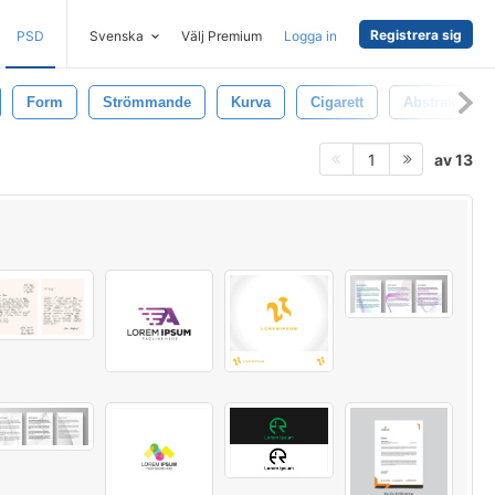
Registrera sig
PSD
Svenska
Välj Premium
Logga in
Form
Strömmande
Kurva
Cigarett
Abstrakt
av 13
1