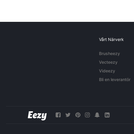
Vårt Närverk
Brusheezy
Vecteezy
Videezy
Bli en leverantör