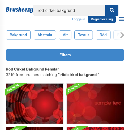
lose
Logga in
Registrera sig
Bakgrund
Abstrakt
Vit
Textur
Röd
Färg
Filters
Röd Cirkel Bakgrund Penslar
3219 free brushes matching
röd cirkel bakgrund