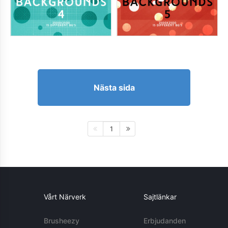
Nästa sida
1
Vårt Närverk
Sajtlänkar
Brusheezy
Erbjudanden