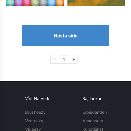
Nästa sida
1
Vårt Närverk
Sajtlänkar
Brusheezy
Erbjudanden
Vecteezy
Annonsera
Videezy
Kundtjänst