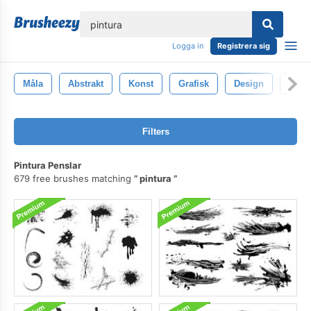
lose
Logga in
Registrera sig
Måla
Abstrakt
Konst
Grafisk
Design
Bakg
Filters
Pintura Penslar
679 free brushes matching
pintura