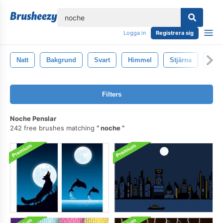
lose
Logga in
Registrera sig
Natt
Bakgrund
Svart
Himmel
Stjärna
Ljus
Filters
Noche Penslar
242 free brushes matching
noche