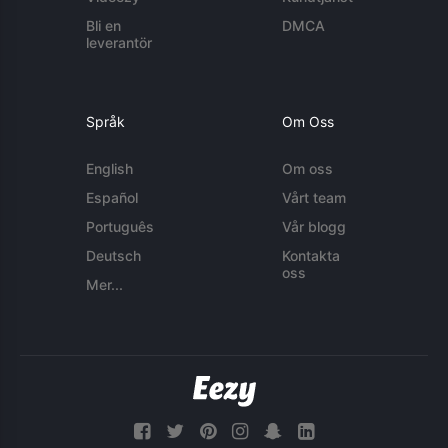
Bli en
DMCA
leverantör
Språk
Om Oss
English
Om oss
Español
Vårt team
Português
Vår blogg
Deutsch
Kontakta
oss
Mer...