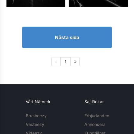
Nästa sida
1
Vårt Närverk
Sajtlänkar
Brusheezy
Erbjudanden
Vecteezy
Annonsera
Videezy
Kundtjänst