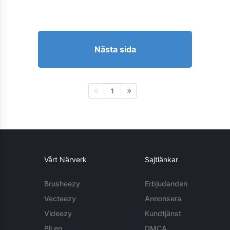
Nästa sida
1
Vårt Närverk
Sajtlänkar
Brusheezy
Erbjudanden
Vecteezy
Annonsera
Videezy
Kundtjänst
Bli en
DMCA