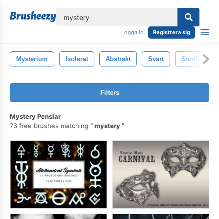
lose
Logga in
Registrera sig
Mysterium
Isolerat
Abstrakt
Svart
Studio
Filters
Mystery Penslar
73 free brushes matching
mystery