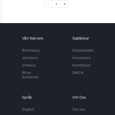
1
Vårt Närverk
Sajtlänkar
Brusheezy
Erbjudanden
Vecteezy
Annonsera
Videezy
Kundtjänst
Bli en
DMCA
leverantör
Språk
Om Oss
English
Om oss