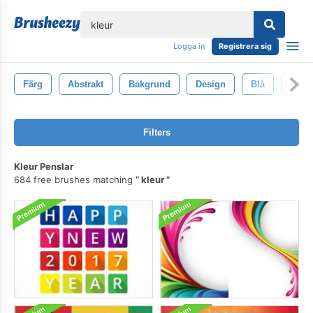
lose
Logga in
Registrera sig
Färg
Abstrakt
Bakgrund
Design
Blå
Ljus
Filters
Kleur Penslar
684 free brushes matching
kleur