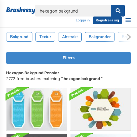
lose
Logga in
Registrera sig
Bakgrund
Textur
Abstrakt
Bakgrunder
Brun
Filters
Hexagon Bakgrund Penslar
2772 free brushes matching
hexagon bakgrund