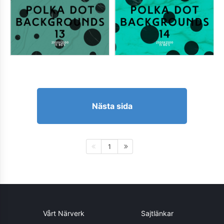
Nästa sida
1
Vårt Närverk
Sajtlänkar