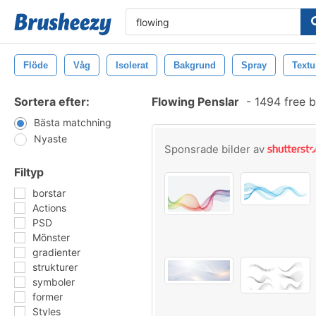
Flöde
Våg
Isolerat
Bakgrund
Spray
Textu
Sortera efter:
Flowing Penslar
-
1494 free 
Bästa matchning
Nyaste
Sponsrade bilder av
Filtyp
borstar
Actions
PSD
Mönster
gradienter
strukturer
symboler
former
Styles