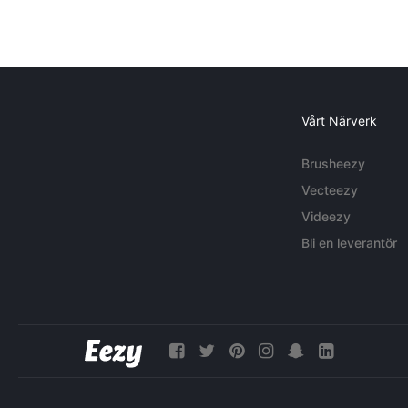
Vårt Närverk
Brusheezy
Vecteezy
Videezy
Bli en leverantör