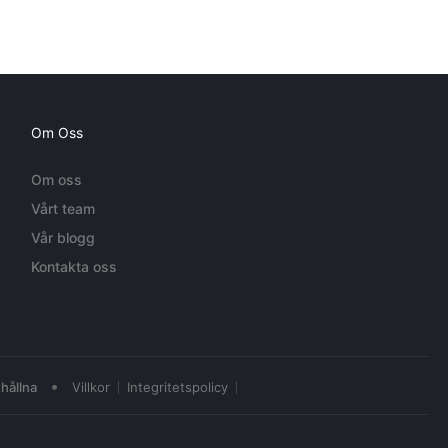
Om Oss
Om oss
Vårt team
Vår blogg
Kontakta oss
•
hållna
Villkor
Integritetspolicy