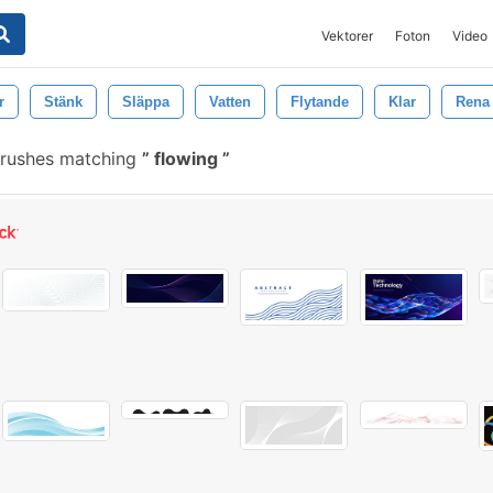
Vektorer
Foton
Video
r
Stänk
Släppa
Vatten
Flytande
Klar
Rena
brushes matching
flowing