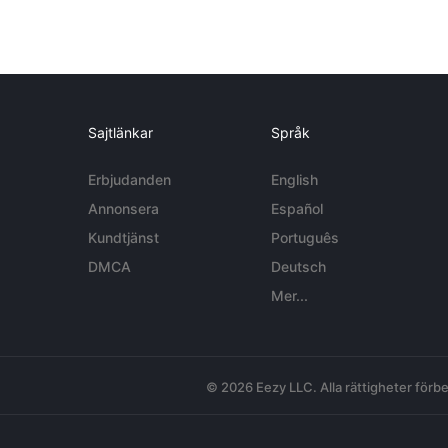
Sajtlänkar
Språk
Erbjudanden
English
Annonsera
Español
Kundtjänst
Português
DMCA
Deutsch
Mer...
© 2026 Eezy LLC. Alla rättigheter förbe