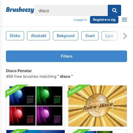
lose
Logga in
Registrera sig
Disko
Abstrakt
Bakgrund
Svart
Ljus
Desi
Filters
Disco Penslar
499 free brushes matching
disco