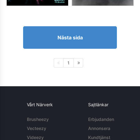
Nästa sida
1
Vårt Närverk
Sajtlänkar
Brusheezy
Erbjudanden
Vecteezy
Annonsera
Videezy
Kundtjänst