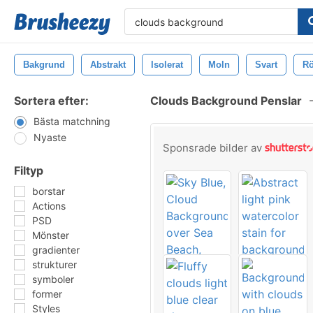
Bakgrund
Abstrakt
Isolerat
Moln
Svart
R
Sortera efter:
Clouds Background Penslar
Bästa matchning
Nyaste
Sponsrade bilder av
Filtyp
borstar
Actions
PSD
Mönster
gradienter
strukturer
symboler
former
Styles