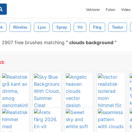
Vektorer
Foton
Video
ök
Rörelse
Ljus
Spray
Vit
Färg
Textur
-
2907 free brushes matching
clouds background