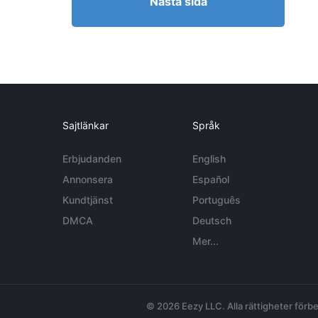
Nästa sida
Sajtlänkar
Språk
Erbjudanden
English
Annonsera
Español
Kundtjänst
Português
DMCA
Deutsch
Mer...
© 2026 Eezy LLC. Alla rättigheter förbe