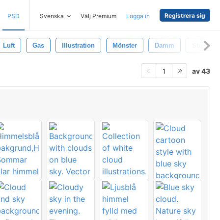
Registrera sig
PSD
Svenska
Välj Premium
Logga in
Luft
Gas
Illustration
Mönster
Damm
Strömma
av 43
1