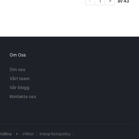
av 43
1
Om Oss
Om oss
Vårt team
Vår blogg
Kontakta oss
•
hållna
Villkor
Integritetspolicy