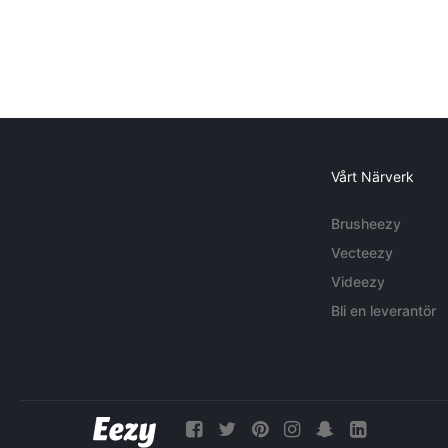
Vårt Närverk
Brusheezy
Vecteezy
Videezy
Bli en leverantör